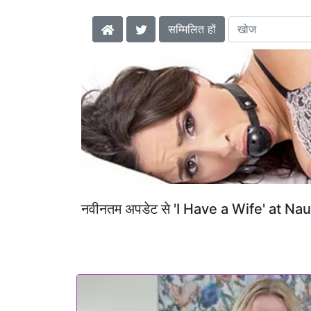
सम्मिलित हों
नवीनतम अपडेट से 'I Have a Wife' at N