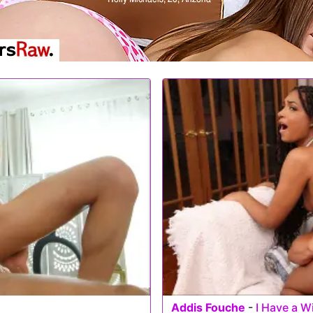
Addis Fouche
-
I Have a W