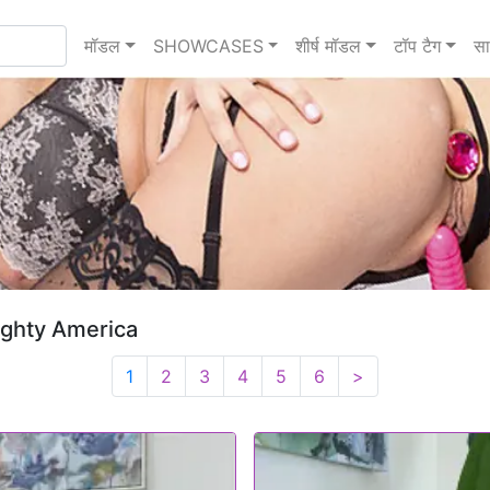
मॉडल
SHOWCASES
शीर्ष मॉडल
टॉप टैग
सा
aughty America
1
2
3
4
5
6
>