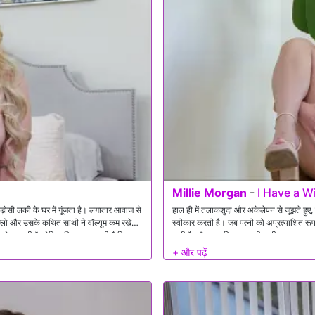
Millie Morgan
-
I Have a W
़ोसी लकी के घर में गूंजता है। लगातार आवाज से
हाल ही में तलाकशुदा और अकेलेपन से जूझते हुए, म
 क्लो और उसके कथित साथी ने वॉल्यूम कम रखे।
स्वीकार करती है। जब पत्नी को अप्रत्याशित रूप
केले उड़ रही है, लेकिन शिकायत करती है कि
पाती है, और आकस्मिक बातचीत की एक शाम उन भा
ी है कि मूड में वापस आने के लिए बहुत अधिक
नहीं की थी। जैसे-जैसे रात बीतती है, अकेलाप
 मदद करने के लिए अपने लंड का उपयोग करने का
की धमकी देते हैं।
े में सब कुछ भूल जाता है और उसे खुश करने के