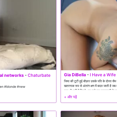
Gia DiBella
-
I Have a Wife
ial networks
-
Chaturbate
जिया की टूटी हुई बौछार उसके पति के दोस्त सैम 
खतरनाक रूप से अंतरंग क्षण में बदल जाती है ज
#teen #blonde #new
कुछ भी नहीं में लिपटे, वह उसे एक इश्कबाज़ी के
भी अनदेखा नहीं कर सकता है। इच्छा और अपराधबोध ट
की योजना नहीं बनाई थी।