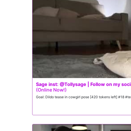
Sage inst: @Tollysage | Follow on my soc
(Online Now!)
Goal: Dildo tease in cowgirl pose [420 tokens left] #18 